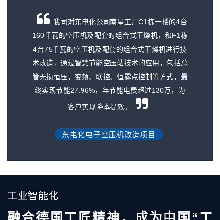
的4台
我司对东电化公司南星工厂C1栋一楼的4台
F1栋
160千瓦的空压机及配套的组合式干燥机，和F1栋
16
进行技
4台75千瓦的空压机及配套的组合式干燥机进行技
4台
包括总
术改造，通过智慧节能空压站技术的应用，包括总
术改
式，最
管无损恒压，变频、联控、恒露点控制等方式，最
管无
万，为
终实现节能27.96%，年节能电费超过130万，为
终实
客户实现降本提效。
东电化电子空压机改造项目
工业智能化
融合德国工匠精神，成为中国“工